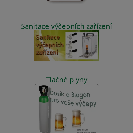
Sanitace výčepních zařízení
Tlačné plyny