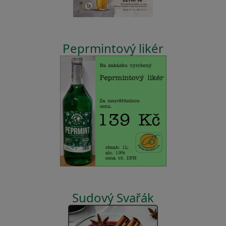
Peprmintový likér
Sudový Svařák