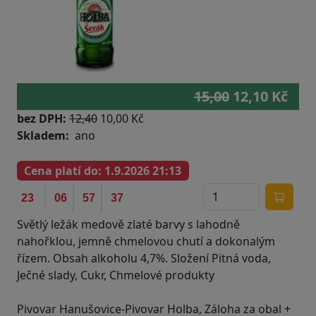
15,00
12,10 Kč
bez DPH:
12,40
10,00 Kč
Skladem
ano
Cena platí do:
1.9.2026 21:13
36
23
06
57
37
Světlý ležák medově zlaté barvy s lahodně
nahořklou, jemně chmelovou chutí a dokonalým
řízem. Obsah alkoholu 4,7%. Složení Pitná voda,
Ječné slady, Cukr, Chmelové produkty
Pivovar Hanušovice-Pivovar Holba, Záloha za obal +