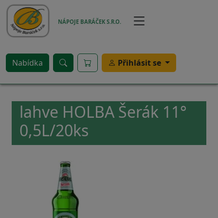
Přejít k hlavnímu obsahu
NÁPOJE BARÁČEK S.R.O.
Nabídka
Přihlásit se
lahve HOLBA Šerák 11°
0,5L/20ks