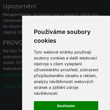
Upozornění
Nezapomínejte, že nápoje jsou v obalech, které jsou
zálohovány.
Ve všech našich skladech je možné platit kartou pouze
Používáme soubory
náplně. Obaly jen v hotovosti.
cookies
PROVOZOVNA ČERNÁ HORA
Na Ulici 74, 67921 Černá Hora, Blansko
Tyto webové stránky používají
velkoobchod - tel.: 778 496 863
soubory cookies a další sledovací
mobil: 737 211 132
nástroje s cílem vylepšení
maloobchod - tel.: 778 496 862
uživatelského prostředí, zobrazení
chora@baracek.cz
přizpůsobeného obsahu a reklam,
analýzy návštěvnosti webových
Zásady ochrany osobních údajů
stránek a zjištění zdroje
návštěvnosti.
Souhlasím