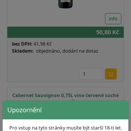
info
50,80 Kč
bez DPH:
41,98 Kč
Skladem
objednáno, dodání na dotaz
Cabernet Sauvignon 0,75L víno červené suché
11,5% MUTĚNICE
Upozornění
Pro vstup na tyto stránky musíte být starší 18-ti let.