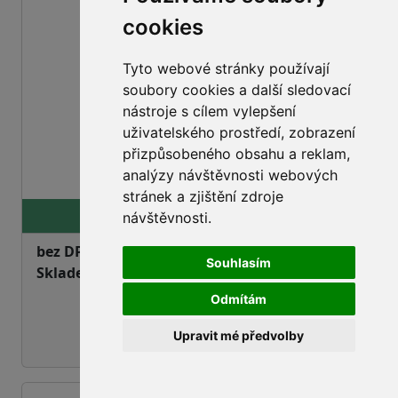
cookies
Tyto webové stránky používají
soubory cookies a další sledovací
nástroje s cílem vylepšení
uživatelského prostředí, zobrazení
přizpůsobeného obsahu a reklam,
info
analýzy návštěvnosti webových
stránek a zjištění zdroje
57,93 Kč
návštěvnosti.
bez DPH:
47,88 Kč
Souhlasím
Skladem
objednáno, dodání na dotaz
Odmítám
Upravit mé předvolby