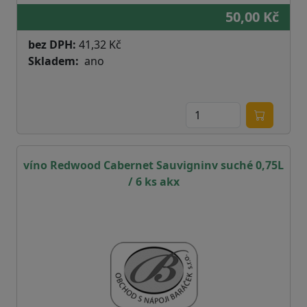
50,00 Kč
bez DPH:
41,32 Kč
Skladem
ano
víno Redwood Cabernet Sauvigninv suché 0,75L
/ 6 ks akx