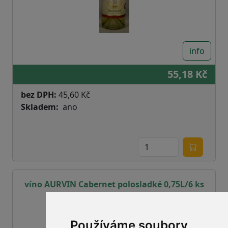
info
55,18 Kč
bez DPH:
45,60 Kč
Skladem
ano
víno AURVIN Cabernet polosladké 0,75L/6 ks
Používáme soubory