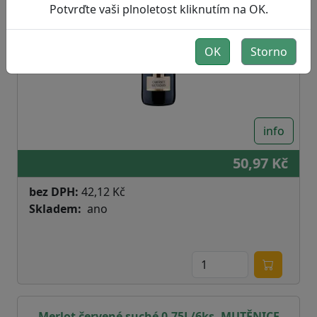
Potvrďte vaši plnoletost kliknutím na OK.
OK
Storno
info
50,97 Kč
bez DPH:
42,12 Kč
Skladem
ano
Merlot červené suché 0,75L/6ks- MUTĚNICE