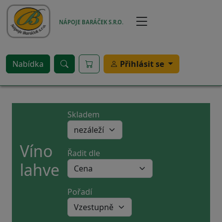
Přejít k hlavnímu obsahu
NÁPOJE BARÁČEK S.R.O.
Nabídka
Přihlásit se
Skladem
Víno
Řadit dle
lahve
Pořadí