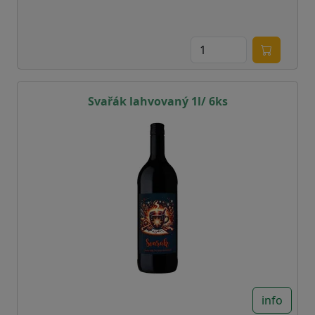
Svařák lahvovaný 1l/ 6ks
info