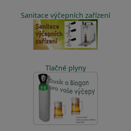
Sanitace výčepních zařízení
Tlačné plyny