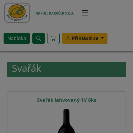
Přejít k hlavnímu obsahu
NÁPOJE BARÁČEK S.R.O.
Nabídka
Přihlásit se
Svařák
Svařák lahvovaný 1l/ 6ks