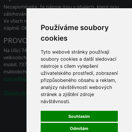
Nezapomínejte, že nápoje jsou v obalech, které jsou
zálohovány.
Ve všech našich skladech je možné platit kartou pouze
Používáme soubory
náplně. Obaly jen v hotovosti.
cookies
PROVOZOVNA ČERNÁ HORA
Na Ulici 74, 67921 Černá Hora, Blansko
Tyto webové stránky používají
velkoobchod - tel.: 778 496 863
soubory cookies a další sledovací
mobil: 737 211 132
nástroje s cílem vylepšení
maloobchod - tel.: 778 496 862
uživatelského prostředí, zobrazení
chora@baracek.cz
přizpůsobeného obsahu a reklam,
analýzy návštěvnosti webových
Zásady ochrany osobních údajů
stránek a zjištění zdroje
návštěvnosti.
Souhlasím
Odmítám