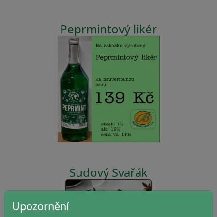
Peprmintový likér
Sudový Svařák
Upozornění