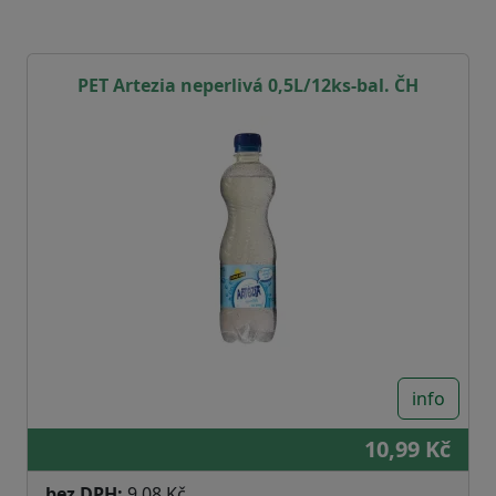
PET Artezia neperlivá 0,5L/12ks-bal. ČH
info
10,99 Kč
bez DPH:
9,08 Kč