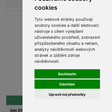
cookies
RIVER TONIC 2l / 6ks
Tyto webové stránky používají
soubory cookies a další sledovací
nástroje s cílem vylepšení
uživatelského prostředí, zobrazení
přizpůsobeného obsahu a reklam,
analýzy návštěvnosti webových
stránek a zjištění zdroje
návštěvnosti.
Souhlasím
Odmítám
info
Upravit mé předvolby
24,51 Kč
bez DPH:
20,26 Kč