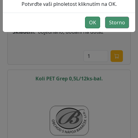
Potvrďte vaši plnoletost kliknutím na OK.
16,18 Kč
OK
Storno
bez DPH:
13,37 Kč
Skladem
objednáno, dodání na dotaz
Koli PET Grep 0,5L/12ks-bal.