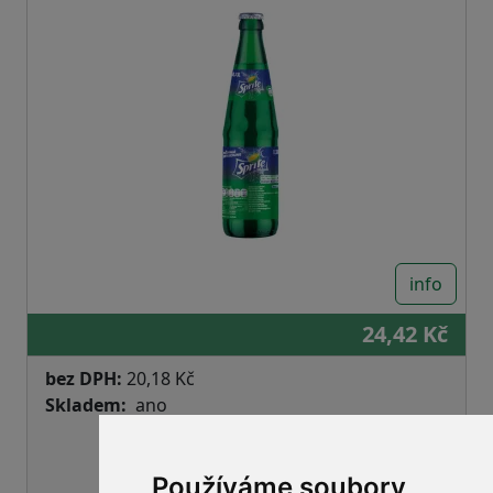
info
24,42 Kč
bez DPH:
20,18 Kč
Skladem
ano
Používáme soubory