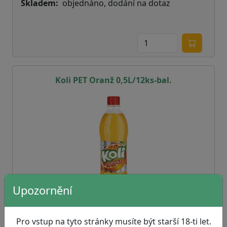
Skladem
objednáno, dodání na dotaz
Koli PET Oranž 0,5L/12ks-bal.
Upozornění
Pro vstup na tyto stránky musíte být starší 18-ti let.
info