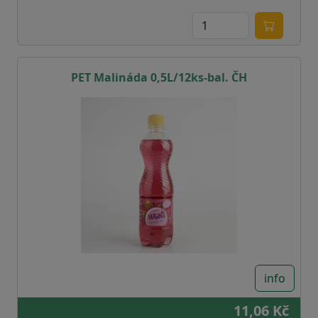
PET Malináda 0,5L/12ks-bal. ČH
info
11,06 Kč