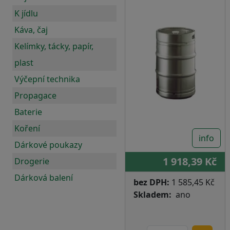
K jídlu
Káva, čaj
Kelímky, tácky, papír,
plast
Výčepní technika
Propagace
Baterie
Koření
info
Dárkové poukazy
1 918,39 Kč
Drogerie
Dárková balení
bez DPH:
1 585,45 Kč
Skladem
ano