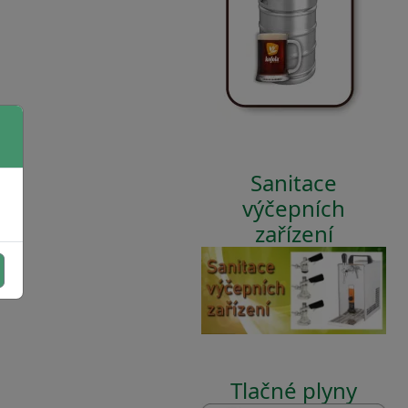
Sanitace
výčepních
zařízení
Tlačné plyny