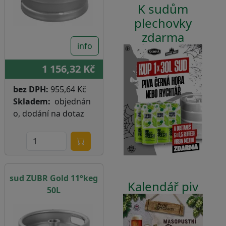
K sudům
plechovky
zdarma
info
1 156,32 Kč
bez DPH:
955,64 Kč
Skladem
objednán
o, dodání na dotaz
sud ZUBR Gold 11°keg
Kalendář piv
50L