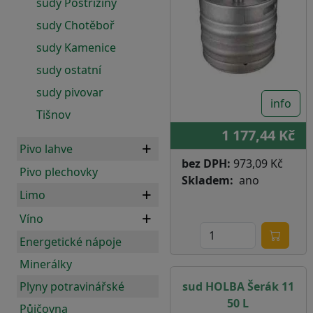
sudy Postřižiny
sudy Chotěboř
sudy Kamenice
sudy ostatní
sudy pivovar
info
Tišnov
1 177,44 Kč
Pivo lahve
bez DPH:
973,09 Kč
Pivo plechovky
Skladem
ano
Limo
Víno
Energetické nápoje
Minerálky
Plyny potravinářské
sud HOLBA Šerák 11
50 L
Půjčovna