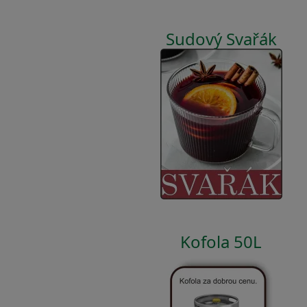
Sudový Svařák
Kofola 50L