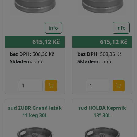
info
info
615,12 Kč
615,12 Kč
bez DPH:
508,36 Kč
bez DPH:
508,36 Kč
Skladem
ano
Skladem
ano
sud ZUBR Grand ležák
sud HOLBA Keprník
11 keg 30L
13° 30L