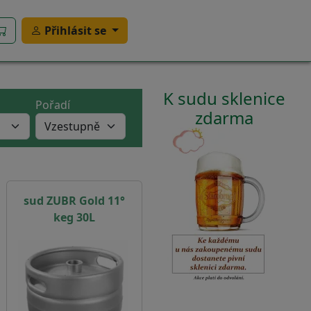
Přihlásit se
K sudu sklenice
Pořadí
zdarma
sud ZUBR Gold 11°
keg 30L