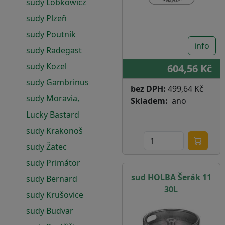
sudy Lobkowicz
sudy Plzeň
sudy Poutník
info
sudy Radegast
sudy Kozel
604,56 Kč
sudy Gambrinus
bez DPH:
499,64 Kč
sudy Moravia,
Skladem
ano
Lucky Bastard
sudy Krakonoš
sudy Žatec
sudy Primátor
sud HOLBA Šerák 11
sudy Bernard
30L
sudy Krušovice
sudy Budvar