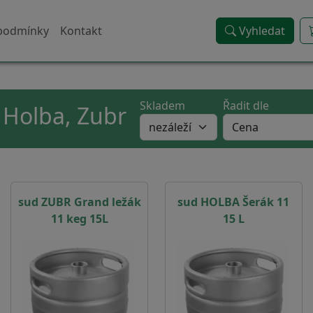
podmínky
Kontakt
Vyhledat
Skladem
Řadit dle
, Holba, Zubr
sud ZUBR Grand ležák
sud HOLBA Šerák 11
11 keg 15L
15 L