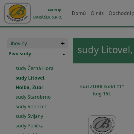
Přejít k hlavnímu obsahu
Hlavní navigace
NÁPOJE
Domů
O nás
Obchodní 
BARÁČEK S.R.O.
Lihoviny
sudy Litovel
Pivo sudy
sudy Černá Hora
sudy Litovel,
sud ZUBR Gold 11°
Holba, Zubr
keg 15L
sudy Starobrno
sudy Rohozec
sudy Svijany
sudy Polička