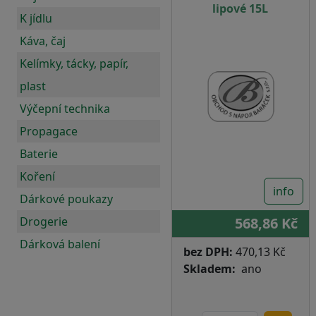
lipové 15L
K jídlu
Káva, čaj
Kelímky, tácky, papír,
plast
Výčepní technika
Propagace
Baterie
Koření
info
Dárkové poukazy
Drogerie
568,86 Kč
Dárková balení
bez DPH:
470,13 Kč
Skladem
ano