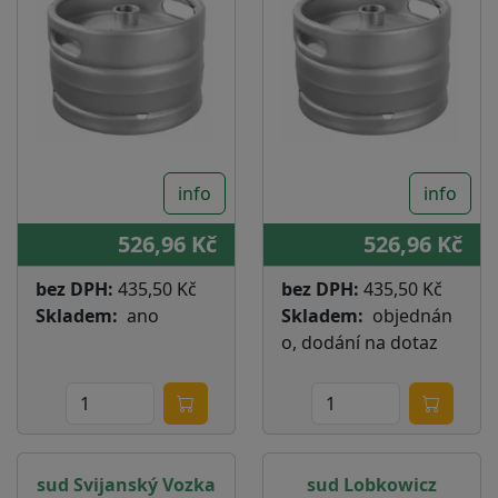
info
info
526,96 Kč
526,96 Kč
bez DPH:
435,50 Kč
bez DPH:
435,50 Kč
Skladem
ano
Skladem
objednán
o, dodání na dotaz
sud Svijanský Vozka
sud Lobkowicz