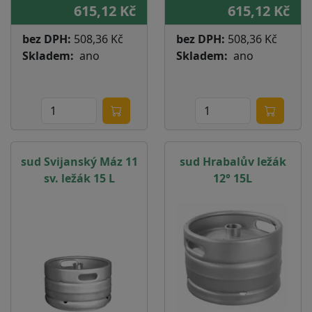
615,12 Kč
615,12 Kč
bez DPH:
508,36 Kč
bez DPH:
508,36 Kč
Skladem
ano
Skladem
ano
sud Svijanský Máz 11
sud Hrabalův ležák
sv. ležák 15 L
12° 15L