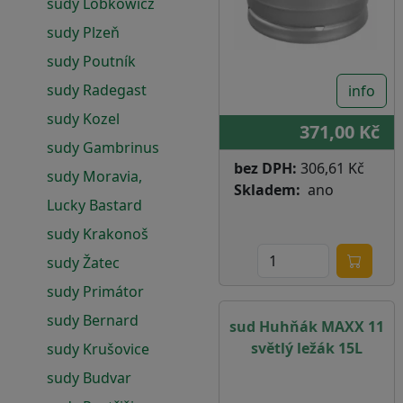
sudy Lobkowicz
sudy Plzeň
sudy Poutník
sudy Radegast
info
sudy Kozel
371,00 Kč
sudy Gambrinus
bez DPH:
306,61 Kč
sudy Moravia,
Skladem
ano
Lucky Bastard
sudy Krakonoš
sudy Žatec
sudy Primátor
sudy Bernard
sud Huhňák MAXX 11
světlý ležák 15L
sudy Krušovice
sudy Budvar