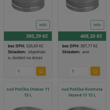
info
info
395,29 Kč
469,20 Kč
bez DPH:
326,69 Kč
bez DPH:
387,77 Kč
Skladem
objednán
Skladem
ano
o, dodání na dotaz
sud Polička Otakar 11
sud Polička Kunhuta
15 L
řezané 11 15 L