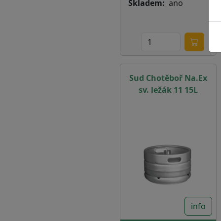
Skladem
ano
Sud Chotěboř Na.Ex
sv. ležák 11 15L
info