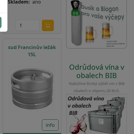
Skladem
ano
sud Francinův ležák
15L
Odrůdová vína v
obalech BIB
Nabízíme široký výběr vín v BIB
obalech o objemu 20 litrů.
info