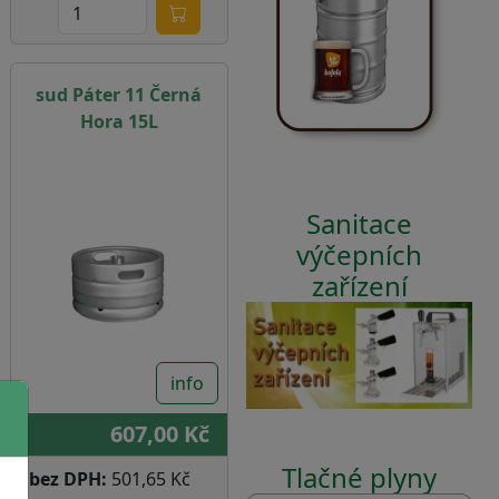
sud Páter 11 Černá
Hora 15L
Sanitace
výčepních
zařízení
info
607,00 Kč
Tlačné plyny
bez DPH:
501,65 Kč