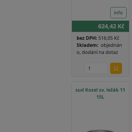
info
624,42 Kč
bez DPH:
516,05 Kč
Skladem
objednán
o, dodání na dotaz
sud Kozel sv. ležák 11
15L