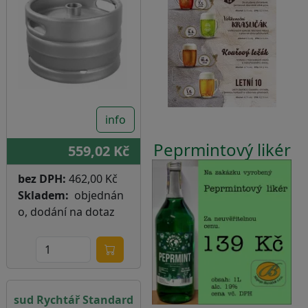
info
Peprmintový likér
559,02 Kč
bez DPH:
462,00 Kč
Skladem
objednán
o, dodání na dotaz
sud Rychtář Standard