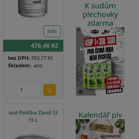
K sudům
plechovky
zdarma
info
476,46 Kč
bez DPH:
393,77 Kč
Skladem
ano
sud Polička Záviš 12
Kalendář piv
15 L