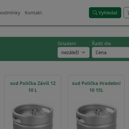
podmínky
Kontakt
Vyhledat
Skladem
Řadit dle
sud Polička Záviš 12
sud Polička Hradební
10 L
10 15L