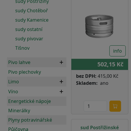
sudy Postřižiny
sudy Chotěboř
sudy Kamenice
sudy ostatní
sudy pivovar
Tišnov
info
Pivo lahve
502,15 Kč
Pivo plechovky
bez DPH:
415,00 Kč
Limo
Skladem
ano
Víno
Energetické nápoje
Minerálky
Plyny potravinářské
sud Postřižinské
Půjčovna