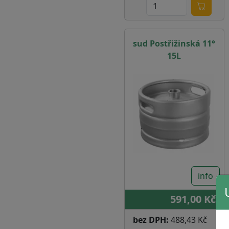
sud Postřižinská 11°
15L
info
591,00 Kč
bez DPH:
488,43 Kč