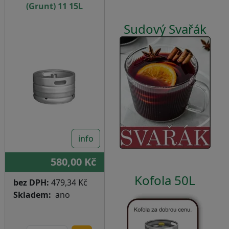
(Grunt) 11 15L
Sudový Svařák
info
580,00 Kč
Kofola 50L
bez DPH:
479,34 Kč
Skladem
ano