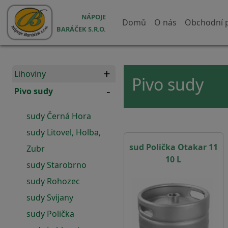
Přejít k hlavnímu obsahu
Hlavní navigace
NÁPOJE
Domů
O nás
Obchodní 
BARÁČEK S.R.O.
Lihoviny
Pivo sudy
Pivo sudy
sudy Černá Hora
sudy Litovel, Holba,
sud Polička Otakar 11
Zubr
10 L
sudy Starobrno
sudy Rohozec
sudy Svijany
sudy Polička