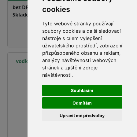
bez DPH:
256,50 Kč
cookies
Skladem
ano
Tyto webové stránky používají
soubory cookies a další sledovací
nástroje s cílem vylepšení
uživatelského prostředí, zobrazení
přizpůsobeného obsahu a reklam,
analýzy návštěvnosti webových
vodka Jelzin - Divine clear 37,5% 1L/6ks-bal.
stránek a zjištění zdroje
návštěvnosti.
Souhlasím
Odmítám
Upravit mé předvolby