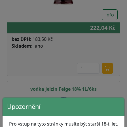
info
222,04 Kč
bez DPH:
183,50 Kč
Skladem
ano
vodka Jelzin Feige 18% 1L/6ks
Upozornění
Pro vstup na tyto stránky musíte být starší 18-ti let.