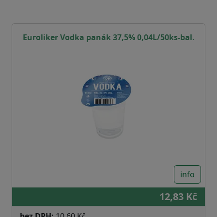
Euroliker Vodka panák 37,5% 0,04L/50ks-bal.
info
12,83 Kč
bez DPH:
10,60 Kč