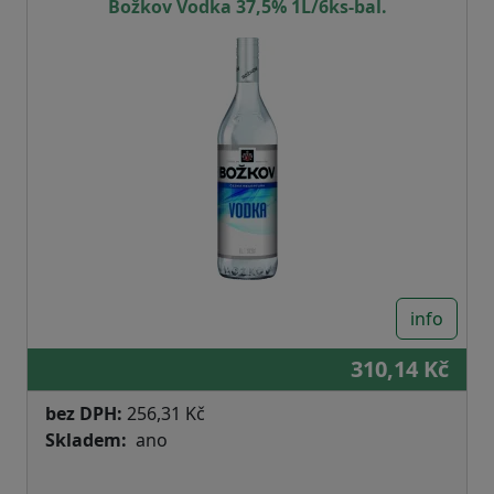
Božkov Vodka 37,5% 1L/6ks-bal.
info
310,14 Kč
bez DPH:
256,31 Kč
Skladem
ano