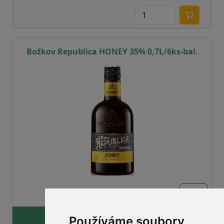
Božkov Republica HONEY 35% 0,7L/6ks-bal.
info
310,37 Kč
Používáme soubory