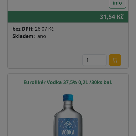
info
31,54 Kč
bez DPH:
26,07 Kč
Skladem
ano
Eurolikér Vodka 37,5% 0,2L /30ks bal.