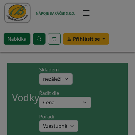
Přejít k hlavnímu obsahu
NÁPOJE BARÁČEK S.R.O.
Nabídka
Přihlásit se
Skladem
Řadit dle
Vodky
Pořadí