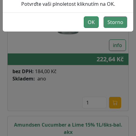
Potvrďte vaši plnoletost kliknutím na OK.
OK
Storno
info
222,64 Kč
bez DPH:
184,00 Kč
Skladem
ano
Amundsen Cucumber a Lime 15% 1L/6ks-bal.
akx