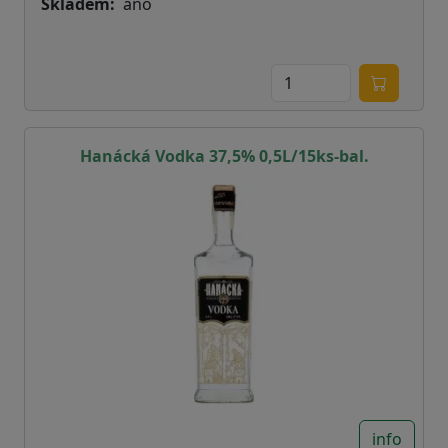
Skladem
ano
Hanácká Vodka 37,5% 0,5L/15ks-bal.
info