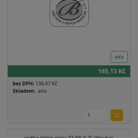
info
165,13 Kč
bez DPH:
136,47 Kč
Skladem
ano
vodka Jelzin clear 37,5% 0,7L/6ks-bal.