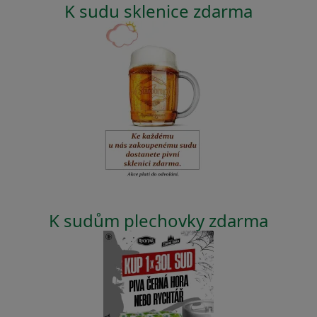
K sudu sklenice zdarma
K sudům plechovky zdarma