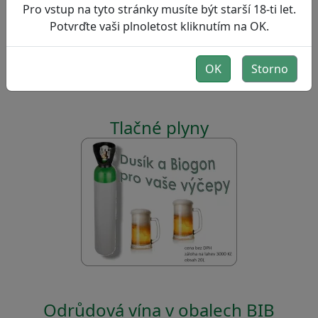
Pro vstup na tyto stránky musíte být starší 18-ti let.
Potvrďte vaši plnoletost kliknutím na OK.
OK
Storno
Tlačné plyny
Odrůdová vína v obalech BIB