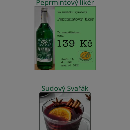
Peprmintový likér
Sudový Svařák