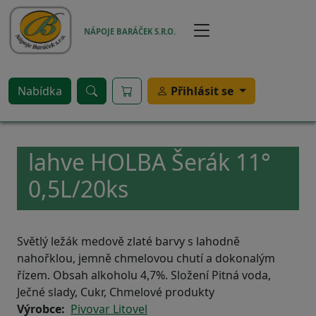
Přejít k hlavnímu obsahu
NÁPOJE BARÁČEK S.R.O.
Nabídka
Přihlásit se
lahve HOLBA Šerák 11°
0,5L/20ks
Světlý ležák medově zlaté barvy s lahodně
nahořklou, jemně chmelovou chutí a dokonalým
řízem. Obsah alkoholu 4,7%. Složení Pitná voda,
Ječné slady, Cukr, Chmelové produkty
Výrobce
Pivovar Litovel