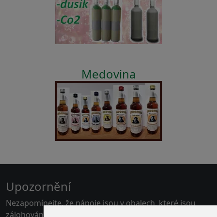
Medovina
Upozornění
Nezapomínejte, že nápoje jsou v obalech, které jsou
zálohovány.