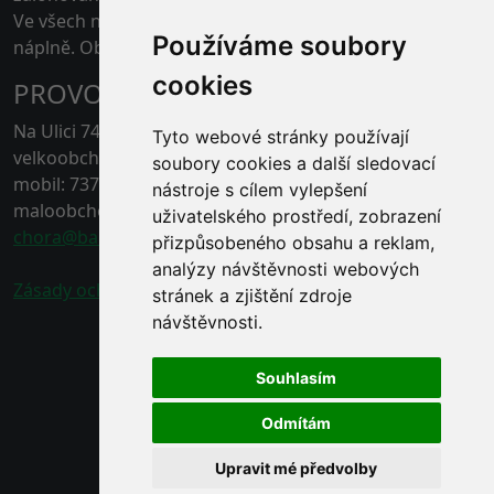
Ve všech našich skladech je možné platit kartou pouze
Používáme soubory
náplně. Obaly jen v hotovosti.
cookies
PROVOZOVNA ČERNÁ HORA
Na Ulici 74, 67921 Černá Hora, Blansko
Tyto webové stránky používají
velkoobchod - tel.: 778 496 863
soubory cookies a další sledovací
mobil: 737 211 132
nástroje s cílem vylepšení
maloobchod - tel.: 778 496 862
uživatelského prostředí, zobrazení
chora@baracek.cz
přizpůsobeného obsahu a reklam,
analýzy návštěvnosti webových
Zásady ochrany osobních údajů
stránek a zjištění zdroje
návštěvnosti.
Souhlasím
Odmítám
Upravit mé předvolby