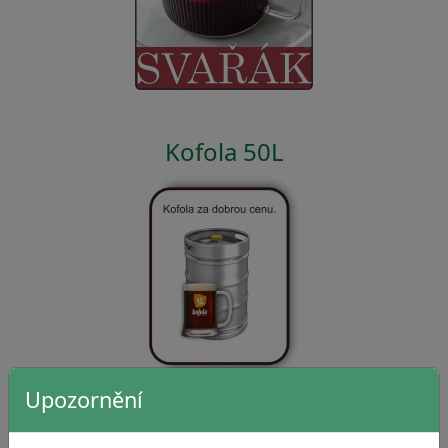
Kofola 50L
Upozornění
Sanitace výčepních zařízení