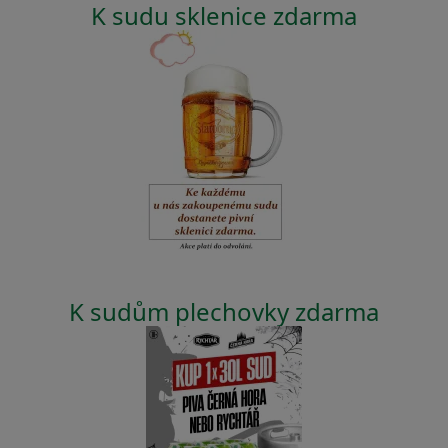
K sudu sklenice zdarma
K sudům plechovky zdarma