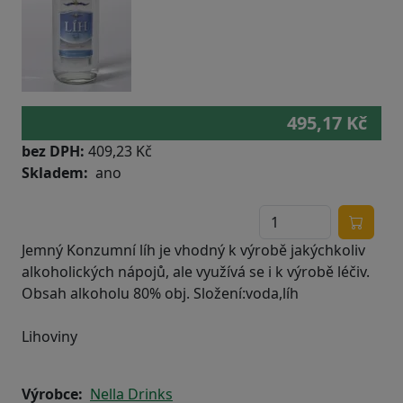
495,17 Kč
bez DPH:
409,23 Kč
Skladem
ano
Jemný Konzumní líh je vhodný k výrobě jakýchkoliv
alkoholických nápojů, ale využívá se i k výrobě léčiv.
Obsah alkoholu 80% obj. Složení:voda,líh
Lihoviny
Výrobce
Nella Drinks