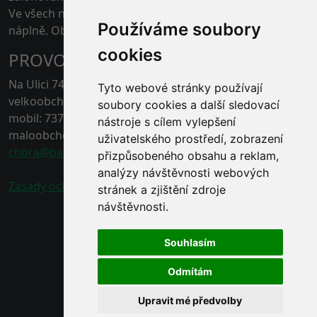
Ve všech našich skladech je možné platit kartou pouze
Používáme soubory
náplně. Obaly jen v hotovosti.
cookies
PROVOZOVNA ČERNÁ HORA
Na Ulici 74, 67921 Černá Hora, Blansko
Tyto webové stránky používají
velkoobchod - tel.: 778 496 863
soubory cookies a další sledovací
mobil: 737 211 132
nástroje s cílem vylepšení
maloobchod - tel.: 778 496 862
uživatelského prostředí, zobrazení
chora@baracek.cz
přizpůsobeného obsahu a reklam,
analýzy návštěvnosti webových
Zásady ochrany osobních údajů
stránek a zjištění zdroje
návštěvnosti.
Souhlasím
Odmítám
Upravit mé předvolby