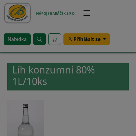
Přejít k hlavnímu obsahu
NÁPOJE BARÁČEK S.R.O.
Nabídka
Přihlásit se
Líh konzumní 80%
1L/10ks