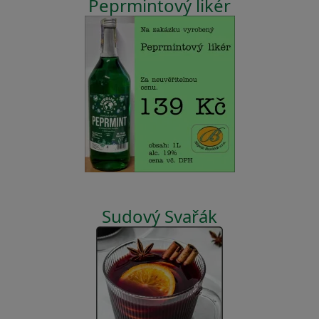
Peprmintový likér
Sudový Svařák