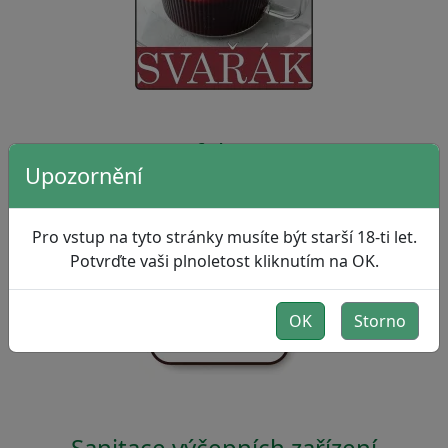
Kofola 50L
Upozornění
Pro vstup na tyto stránky musíte být starší 18-ti let.
Potvrďte vaši plnoletost kliknutím na OK.
OK
Storno
Sanitace výčepních zařízení