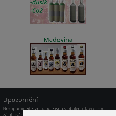
Medovina
Upozornění
Nezapomínejte, že nápoje jsou v obalech, které jsou
zálohovány.