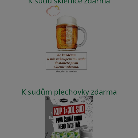
K sudu sklenice zdarma
K sudům plechovky zdarma