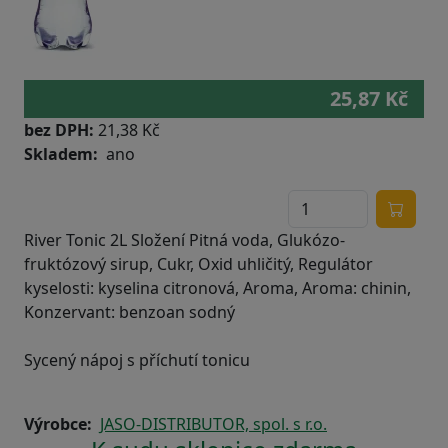
25,87 Kč
bez DPH:
21,38 Kč
Skladem
ano
River Tonic 2L Složení Pitná voda, Glukózo-
fruktózový sirup, Cukr, Oxid uhličitý, Regulátor
kyselosti: kyselina citronová, Aroma, Aroma: chinin,
Konzervant: benzoan sodný
Sycený nápoj s příchutí tonicu
Výrobce
JASO-DISTRIBUTOR, spol. s r.o.