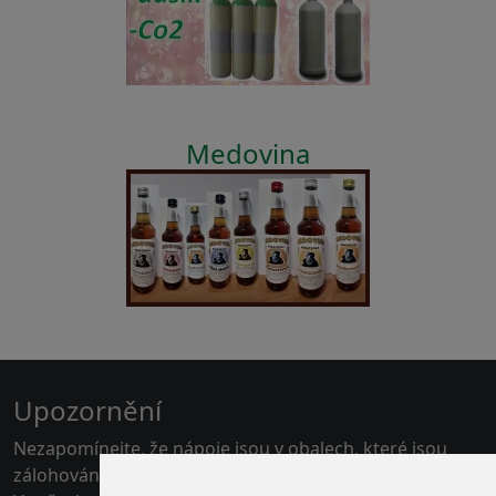
Medovina
Upozornění
Nezapomínejte, že nápoje jsou v obalech, které jsou
zálohovány.