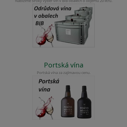
Nabízíme široký výběr vín v BIB obalech o objemu 20 litrů.
Portská vína
Portská vína za zajímavou cenu.