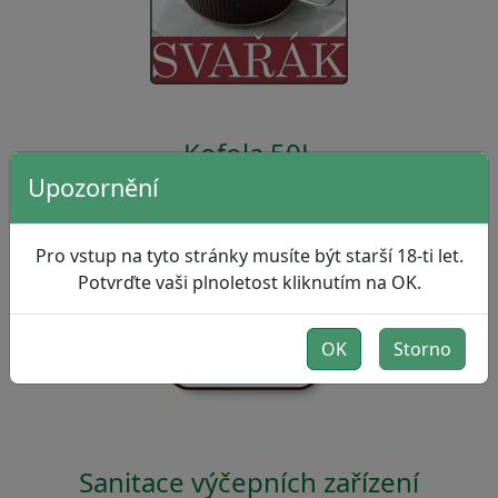
Kofola 50L
Upozornění
Pro vstup na tyto stránky musíte být starší 18-ti let.
Potvrďte vaši plnoletost kliknutím na OK.
OK
Storno
Sanitace výčepních zařízení