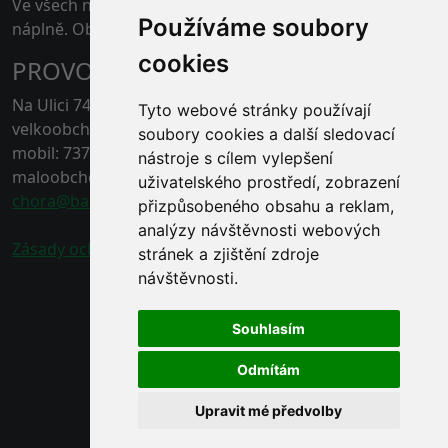
Ve všech našich skladech je možné platit kartou pouze
Používáme soubory
náplně. Obaly jen v hotovosti.
cookies
PROVOZOVNA ČERNÁ HORA
Na Ulici 74, 67921 Černá Hora, Blansko
Tyto webové stránky používají
velkoobchod - tel.: 778 496 863
soubory cookies a další sledovací
mobil: 737 211 132
nástroje s cílem vylepšení
maloobchod - tel.: 778 496 862
uživatelského prostředí, zobrazení
chora@baracek.cz
přizpůsobeného obsahu a reklam,
analýzy návštěvnosti webových
Zásady ochrany osobních údajů
stránek a zjištění zdroje
návštěvnosti.
Souhlasím
Odmítám
Upravit mé předvolby