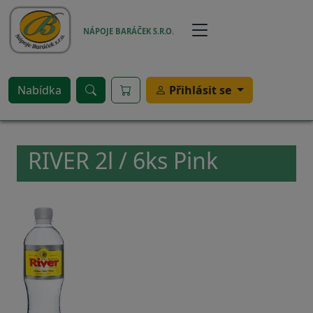
Přejít k hlavnímu obsahu
NÁPOJE BARÁČEK S.R.O.
Nabídka
Přihlásit se
RIVER 2l / 6ks Pink