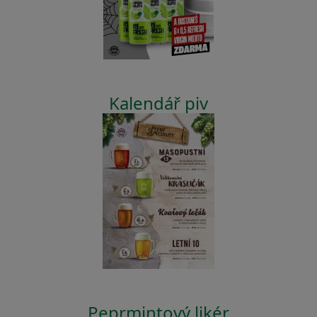
Kalendář piv
Peprmintový likér