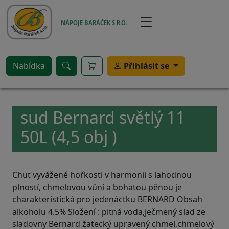
Přejít k hlavnímu obsahu
NÁPOJE BARÁČEK S.R.O.
Nabídka
Přihlásit se
sud Bernard světlý 11
50L (4,5 obj )
Chuť vyvážené hořkosti v harmonii s lahodnou
plností, chmelovou vůní a bohatou pěnou je
charakteristická pro jedenáctku BERNARD Obsah
alkoholu 4.5% Složení : pitná voda,ječmený slad ze
sladovny Bernard žatecký upravený chmel,chmelový