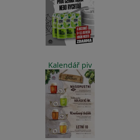
Kalendář piv