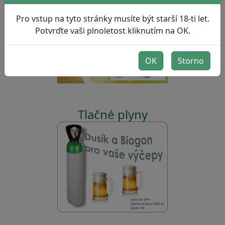
Pro vstup na tyto stránky musíte být starší 18-ti let.
Sanitace výčepních zařízení
Potvrďte vaši plnoletost kliknutím na OK.
OK
Storno
Tlačné plyny