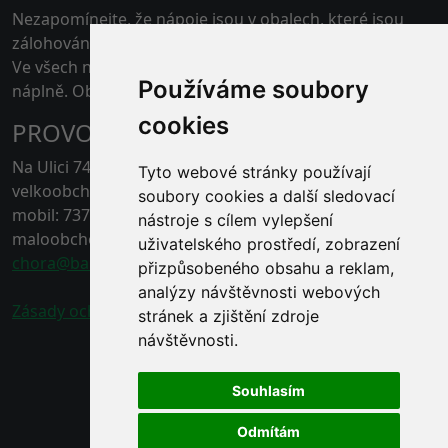
Nezapomínejte, že nápoje jsou v obalech, které jsou
zálohovány.
Ve všech našich skladech je možné platit kartou pouze
Používáme soubory
náplně. Obaly jen v hotovosti.
cookies
PROVOZOVNA ČERNÁ HORA
Na Ulici 74, 67921 Černá Hora, Blansko
Tyto webové stránky používají
velkoobchod - tel.: 778 496 863
soubory cookies a další sledovací
mobil: 737 211 132
nástroje s cílem vylepšení
maloobchod - tel.: 778 496 862
uživatelského prostředí, zobrazení
chora@baracek.cz
přizpůsobeného obsahu a reklam,
analýzy návštěvnosti webových
Zásady ochrany osobních údajů
stránek a zjištění zdroje
návštěvnosti.
Souhlasím
Odmítám