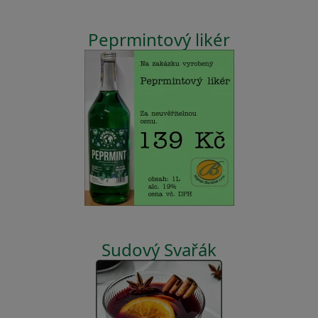
Peprmintový likér
Sudový Svařák