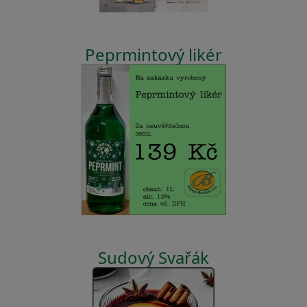
Peprmintový likér
Sudový Svařák