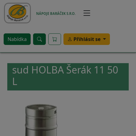
Přejít k hlavnímu obsahu
NÁPOJE BARÁČEK S.R.O.
Nabídka
Přihlásit se
sud HOLBA Šerák 11 50
L