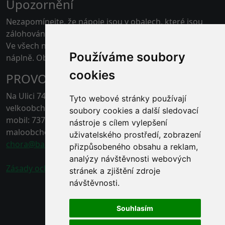
Upozornění
Nezapomínejte, že nápoje jsou v obalech, které jsou
zálohovány.
Ve všech našich skladech je možné platit kartou pouze
Používáme soubory
náplně. Obaly jen v hotovosti.
cookies
PROVOZOVNA ČERNÁ HORA
Na Ulici 74, 67921 Černá Hora, Blansko
Tyto webové stránky používají
velkoobchod - tel.: 778 496 863
soubory cookies a další sledovací
mobil: 737 211 132
nástroje s cílem vylepšení
maloobchod - tel.: 778 496 862
uživatelského prostředí, zobrazení
chora@baracek.cz
přizpůsobeného obsahu a reklam,
analýzy návštěvnosti webových
Zásady ochrany osobních údajů
stránek a zjištění zdroje
návštěvnosti.
Souhlasím