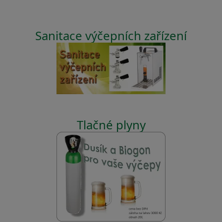
Sanitace výčepních zařízení
Tlačné plyny