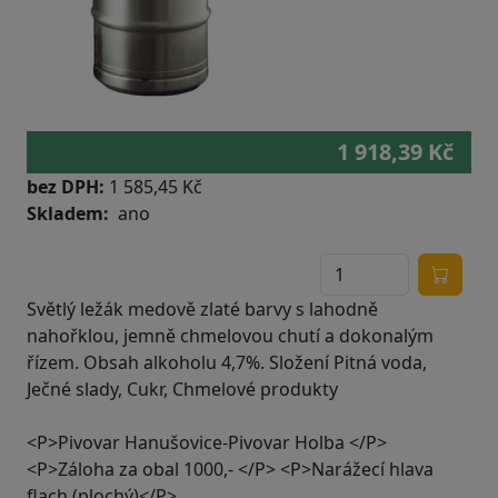
1 918,39 Kč
bez DPH:
1 585,45 Kč
Skladem
ano
Světlý ležák medově zlaté barvy s lahodně
nahořklou, jemně chmelovou chutí a dokonalým
řízem. Obsah alkoholu 4,7%. Složení Pitná voda,
Ječné slady, Cukr, Chmelové produkty
<P>Pivovar Hanušovice-Pivovar Holba </P>
<P>Záloha za obal 1000,- </P> <P>Narážecí hlava
flach (plochý)</P>