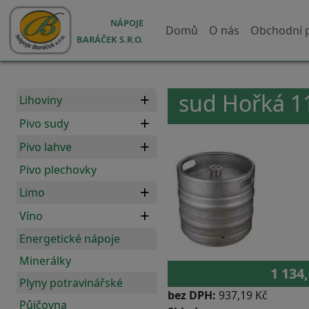
Přejít k hlavnímu obsahu
Hlavní navigace
NÁPOJE
Domů
O nás
Obchodní 
BARÁČEK S.R.O.
sud Hořká 1
Lihoviny
Pivo sudy
Pivo lahve
Pivo plechovky
Limo
Víno
Energetické nápoje
Minerálky
1 134
Plyny potravinářské
bez DPH:
937,19 Kč
Půjčovna