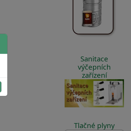
Sanitace
výčepních
zařízení
Tlačné plyny