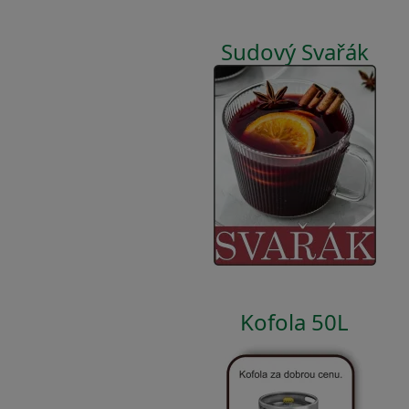
Sudový Svařák
Kofola 50L