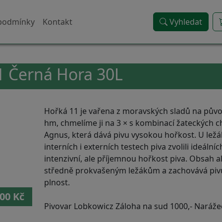
podmínky
Kontakt
Vyhledat
1 Černá Hora 30L
Hořká 11 je vařena z moravských sladů na půvo
hm, chmelíme ji na 3 × s kombinací žateckých 
Agnus, která dává pivu vysokou hořkost. U lež
interních i externích testech piva zvolili ideální
intenzivní, ale příjemnou hořkost piva. Obsah a
středně prokvašeným ležákům a zachovává piv
plnost.
,00 Kč
Pivovar Lobkowicz Záloha na sud 1000,- Narážec