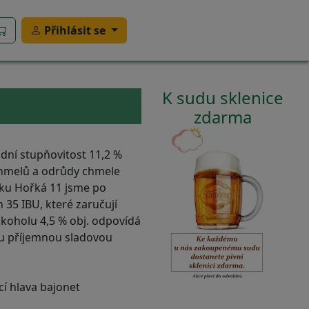
Přihlásit se
K sudu sklenice
zdarma
dní stupňovitost 11,2 %
chmelů a odrůdy chmele
áku Hořká 11 jsme po
ch 35 IBU, které zaručují
lkoholu 4,5 % obj. odpovídá
u příjemnou sladovou
í hlava bajonet