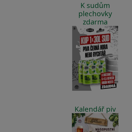
K sudům
plechovky
zdarma
Kalendář piv