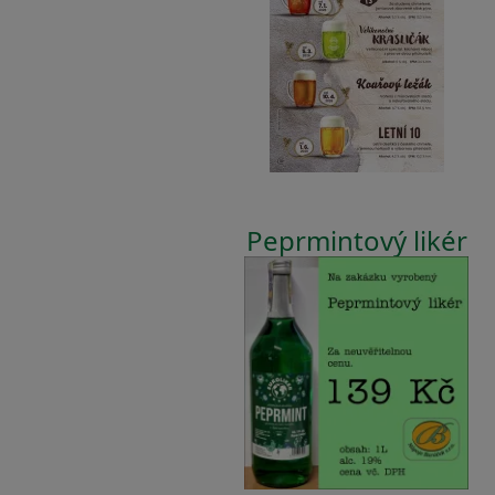
Peprmintový likér