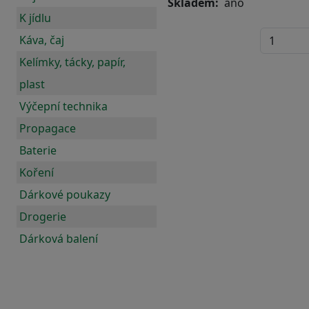
Skladem
ano
K jídlu
Káva, čaj
Kelímky, tácky, papír,
plast
Výčepní technika
Propagace
Baterie
Koření
Dárkové poukazy
Drogerie
Dárková balení