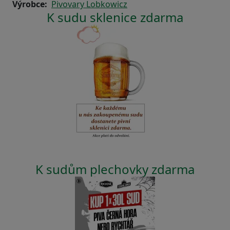
Výrobce
Pivovary Lobkowicz
K sudu sklenice zdarma
K sudům plechovky zdarma