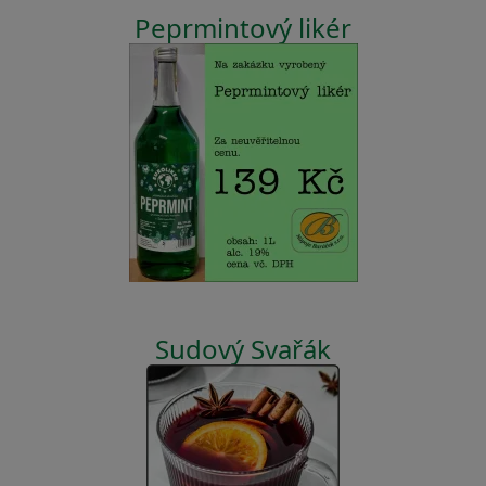
Peprmintový likér
Sudový Svařák