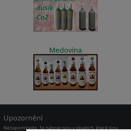
Medovina
Upozornění
Nezapomínejte, že nápoje jsou v obalech, které jsou