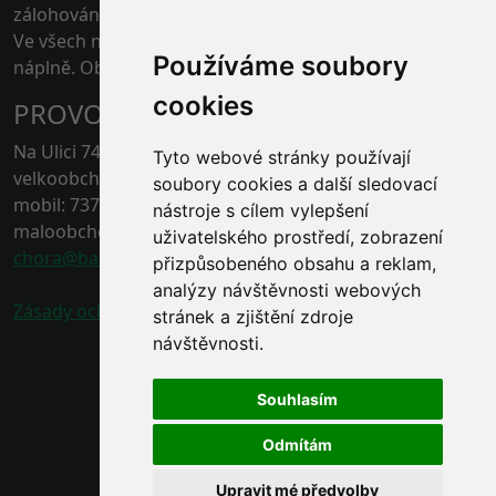
zálohovány.
Ve všech našich skladech je možné platit kartou pouze
Používáme soubory
náplně. Obaly jen v hotovosti.
cookies
PROVOZOVNA ČERNÁ HORA
Na Ulici 74, 67921 Černá Hora, Blansko
Tyto webové stránky používají
velkoobchod - tel.: 778 496 863
soubory cookies a další sledovací
mobil: 737 211 132
nástroje s cílem vylepšení
maloobchod - tel.: 778 496 862
uživatelského prostředí, zobrazení
chora@baracek.cz
přizpůsobeného obsahu a reklam,
analýzy návštěvnosti webových
Zásady ochrany osobních údajů
stránek a zjištění zdroje
návštěvnosti.
Souhlasím
Odmítám
Upravit mé předvolby