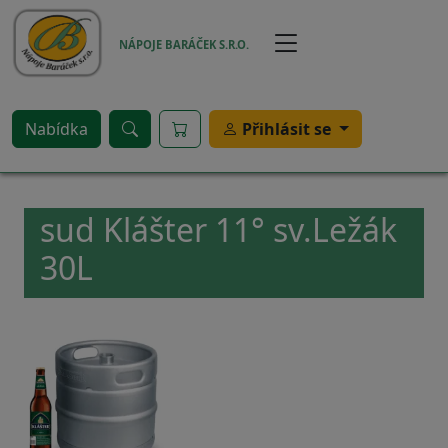
Přejít k hlavnímu obsahu
NÁPOJE BARÁČEK S.R.O.
Nabídka
Přihlásit se
sud Klášter 11° sv.Ležák
30L