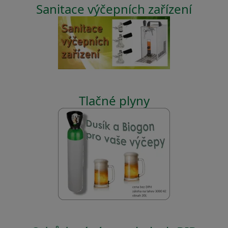
Sanitace výčepních zařízení
Tlačné plyny