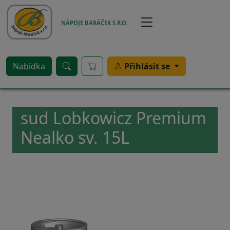
Přejít k hlavnímu obsahu
NÁPOJE BARÁČEK S.R.O.
Nabídka
Přihlásit se
sud Lobkowicz Premium
Nealko sv. 15L