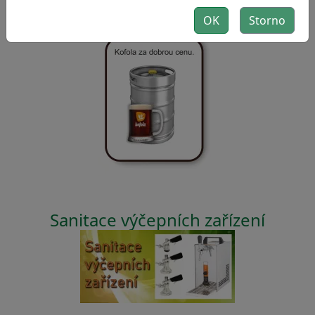
Kofola 50L
OK
Storno
Sanitace výčepních zařízení