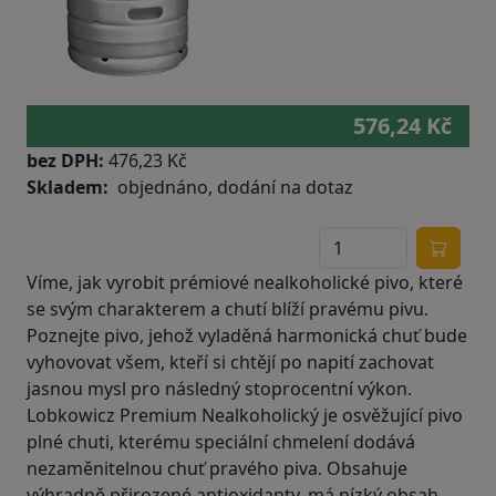
576,24 Kč
bez DPH:
476,23 Kč
Skladem
objednáno, dodání na dotaz
Víme, jak vyrobit prémiové nealkoholické pivo, které
se svým charakterem a chutí blíží pravému pivu.
Poznejte pivo, jehož vyladěná harmonická chuť bude
vyhovovat všem, kteří si chtějí po napití zachovat
jasnou mysl pro následný stoprocentní výkon.
Lobkowicz Premium Nealkoholický je osvěžující pivo
plné chuti, kterému speciální chmelení dodává
nezaměnitelnou chuť pravého piva. Obsahuje
výhradně přirozené antioxidanty, má nízký obsah