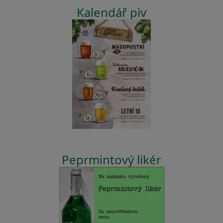
Kalendář piv
Peprmintový likér