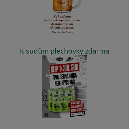
K sudům plechovky zdarma