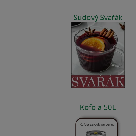
Sudový Svařák
Kofola 50L