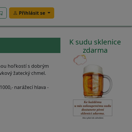
Přihlásit se
K sudu sklenice
zdarma
emnou hořkostí s dobrým
ávkový žatecký chmel.
000,- narážecí hlava -