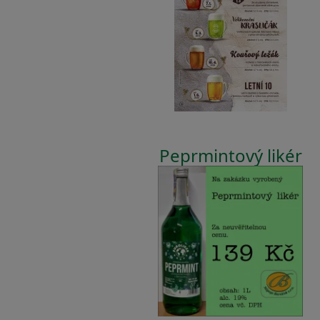
Peprmintový likér