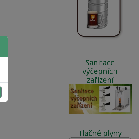
Sanitace
výčepních
zařízení
Tlačné plyny