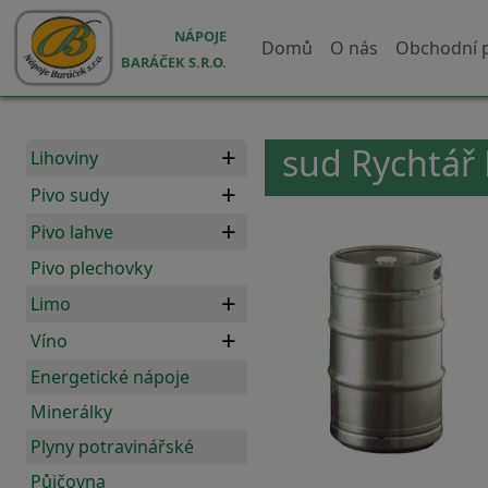
Přejít k hlavnímu obsahu
Hlavní navigace
NÁPOJE
Domů
O nás
Obchodní 
BARÁČEK S.R.O.
sud Rychtář 
Lihoviny
Pivo sudy
Pivo lahve
Pivo plechovky
Limo
Víno
Energetické nápoje
Minerálky
Plyny potravinářské
Půjčovna