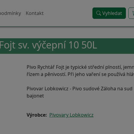
podmínky
Kontakt
Vyhledat
Fojt sv. výčepní 10 50L
Pivo Rychtář Fojt je typické střední plností, j
řízem a pěnivostí. Při jeho vaření se používá hl
Pivovar Lobkowicz - Pivo sudové Záloha na sud 1
bajonet
Výrobce
Pivovary Lobkowicz