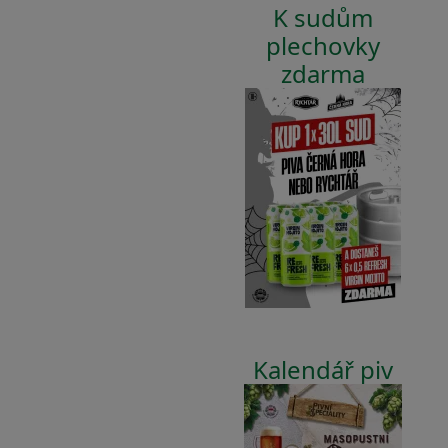
K sudům
plechovky
zdarma
Kalendář piv