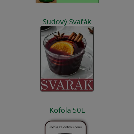
Sudový Svařák
Kofola 50L