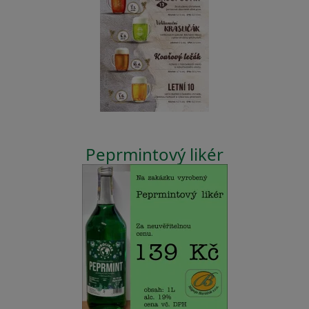
Peprmintový likér