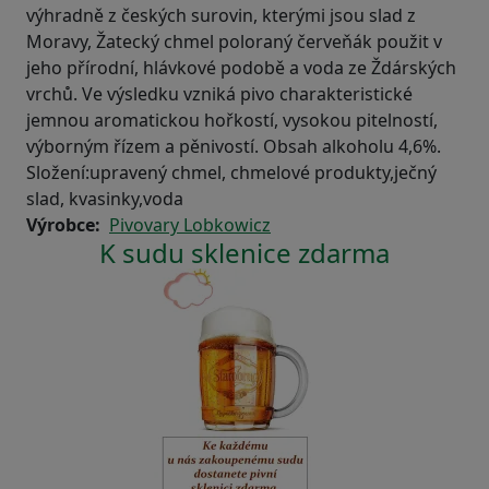
výhradně z českých surovin, kterými jsou slad z
Moravy, Žatecký chmel poloraný červeňák použit v
jeho přírodní, hlávkové podobě a voda ze Ždárských
vrchů. Ve výsledku vzniká pivo charakteristické
jemnou aromatickou hořkostí, vysokou pitelností,
výborným řízem a pěnivostí. Obsah alkoholu 4,6%.
Složení:upravený chmel, chmelové produkty,ječný
slad, kvasinky,voda
Výrobce
Pivovary Lobkowicz
K sudu sklenice zdarma