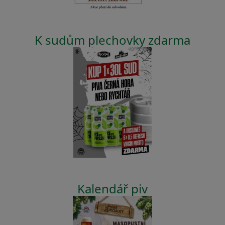
K sudům plechovky zdarma
Kalendář piv