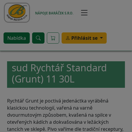
Přejít k hlavnímu obsahu
NÁPOJE BARÁČEK S.R.O.
Nabídka
Přihlásit se
sud Rychtář Standard
(Grunt) 11 30L
Rychtář Grunt je poctivá jedenáctka vyráběná
klasickou technologií, vařená na varně
dvourmutovým způsobem, kvašená na spilce v
otevřených kádích a dokvašována v ležáckých
tancích ve sklepě. Pivo vaříme dle tradiční receptury,