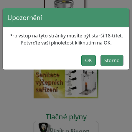
Upozornění
Pro vstup na tyto stránky musíte být starší 18-ti let.
Potvrďte vaši plnoletost kliknutím na OK.
OK
Storno
Sanitace výčepních zařízení
Tlačné plyny