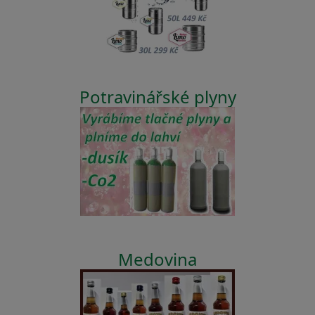
Potravinářské plyny
Medovina