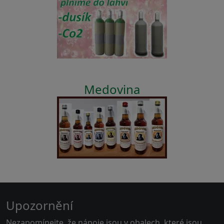
Medovina
Upozornění
Nezapomínejte, že nápoje jsou v obalech, které jsou