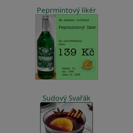
Peprmintový likér
Sudový Svařák