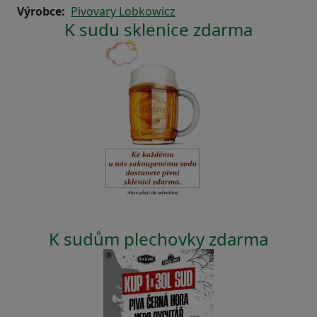
Výrobce
Pivovary Lobkowicz
K sudu sklenice zdarma
K sudům plechovky zdarma