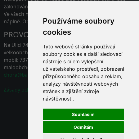
zálohovány.
Ve všech našich skladech je možné platit kartou pouze
Používáme soubory
náplně. Obaly jen v hotovosti.
cookies
PROVOZOVNA ČERNÁ HORA
Na Ulici 74, 67921 Černá Hora, Blansko
Tyto webové stránky používají
velkoobchod - tel.: 778 496 863
soubory cookies a další sledovací
mobil: 737 211 132
nástroje s cílem vylepšení
maloobchod - tel.: 778 496 862
uživatelského prostředí, zobrazení
chora@baracek.cz
přizpůsobeného obsahu a reklam,
analýzy návštěvnosti webových
Zásady ochrany osobních údajů
stránek a zjištění zdroje
návštěvnosti.
Souhlasím
Odmítám