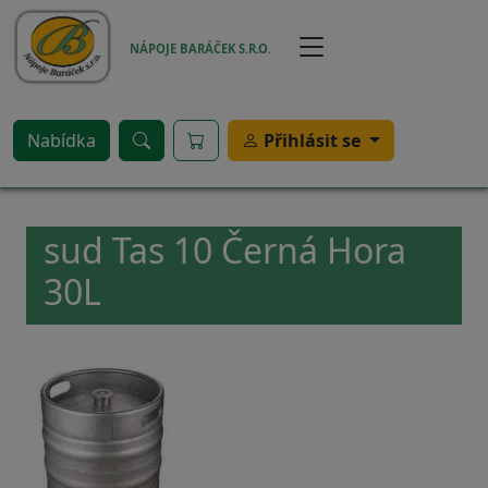
Přejít k hlavnímu obsahu
NÁPOJE BARÁČEK S.R.O.
Nabídka
Přihlásit se
sud Tas 10 Černá Hora
30L