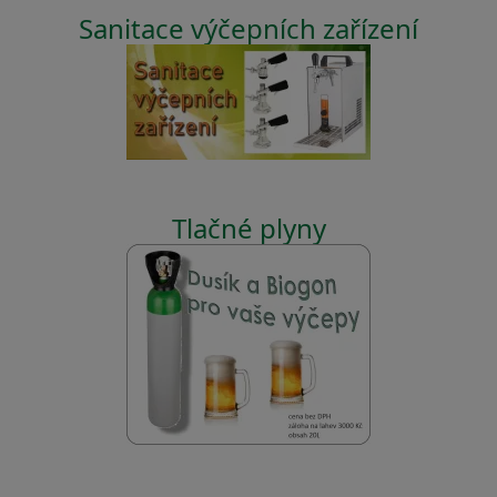
Sanitace výčepních zařízení
Tlačné plyny