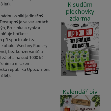
K sudům
 let).
plechovky
onádou vznikl jedinečný
zdarma
. Dostupný je ve variantách
ýn, Brusinka a rybíz a
oplňuje hořkost
 při sportu ale i za
lkoholu. Všechny Radlery
encí, bez konzervantů a
l záloha na sud 1000 kč
ářením a mrazem.
ská republika Upozornění:
 let).
Kalendář piv