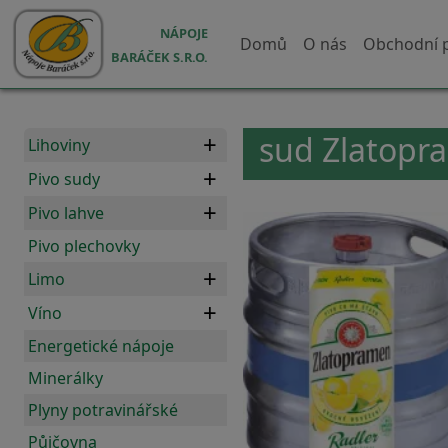
Přejít k hlavnímu obsahu
Hlavní navigace
NÁPOJE
Domů
O nás
Obchodní 
BARÁČEK S.R.O.
sud Zlatopr
Lihoviny
Pivo sudy
Pivo lahve
Pivo plechovky
Limo
Víno
Energetické nápoje
Minerálky
Plyny potravinářské
Půjčovna