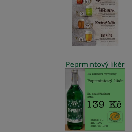
Peprmintový likér