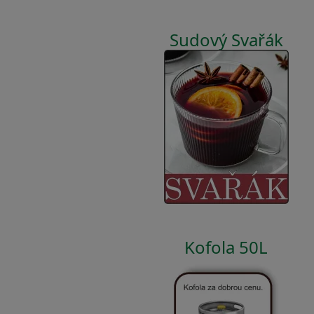
Sudový Svařák
Kofola 50L