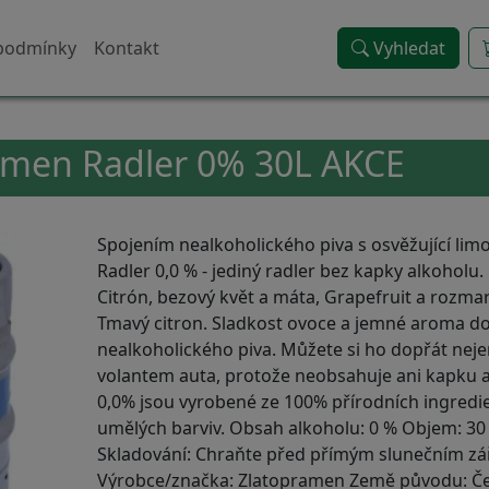
podmínky
Kontakt
Vyhledat
amen Radler 0% 30L AKCE
Spojením nealkoholického piva s osvěžující lim
Radler 0,0 % - jediný radler bez kapky alkoholu
Citrón, bezový květ a máta, Grapefruit a rozmar
Tmavý citron. Sladkost ovoce a jemné aroma d
nealkoholického piva. Můžete si ho dopřát nejen
volantem auta, protože neobsahuje ani kapku a
0,0% jsou vyrobené ze 100% přírodních ingredi
umělých barviv. Obsah alkoholu: 0 % Objem: 30 
Skladování: Chraňte před přímým slunečním z
Výrobce/značka: Zlatopramen Země původu: Če