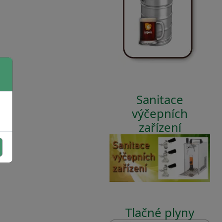
Sanitace
výčepních
zařízení
Tlačné plyny