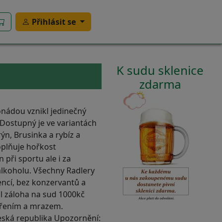
Přihlásit se
K sudu sklenice
zdarma
onádou vznikl jedinečný
. Dostupný je ve variantách
ýn, Brusinka a rybíz a
oplňuje hořkost
 při sportu ale i za
lkoholu. Všechny Radlery
encí, bez konzervantů a
l záloha na sud 1000kč
ářením a mrazem.
ská republika Upozornění: