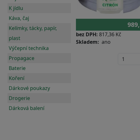
K jídlu
Káva, čaj
989,
Kelímky, tácky, papír,
bez DPH:
817,36 Kč
plast
Skladem
ano
Výčepní technika
Propagace
Baterie
Koření
Dárkové poukazy
Drogerie
Dárková balení