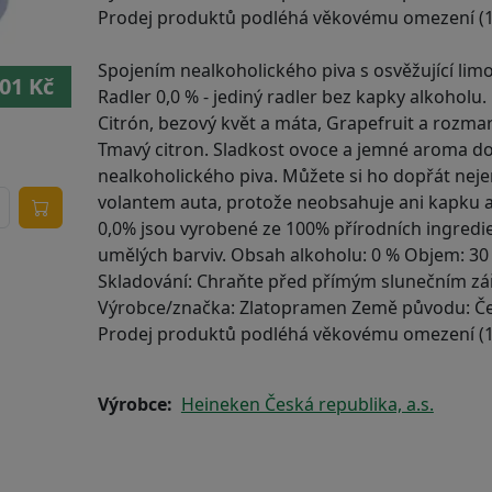
Prodej produktů podléhá věkovému omezení (18
Spojením nealkoholického piva s osvěžující lim
01 Kč
Radler 0,0 % - jediný radler bez kapky alkoholu
Citrón, bezový květ a máta, Grapefruit a rozmar
Tmavý citron. Sladkost ovoce a jemné aroma d
nealkoholického piva. Můžete si ho dopřát nejen
volantem auta, protože neobsahuje ani kapku a
0,0% jsou vyrobené ze 100% přírodních ingredi
umělých barviv. Obsah alkoholu: 0 % Objem: 30 
Skladování: Chraňte před přímým slunečním z
Výrobce/značka: Zlatopramen Země původu: Če
Prodej produktů podléhá věkovému omezení (18
Výrobce
Heineken Česká republika, a.s.