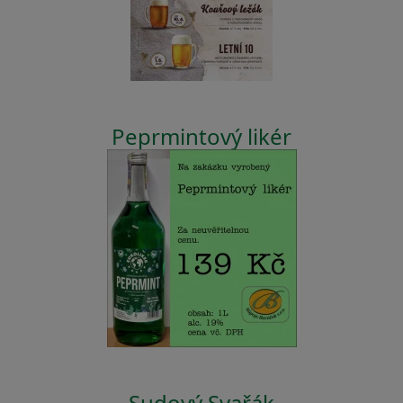
Peprmintový likér
Sudový Svařák