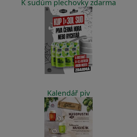
K sudům plechovky zdarma
Kalendář piv