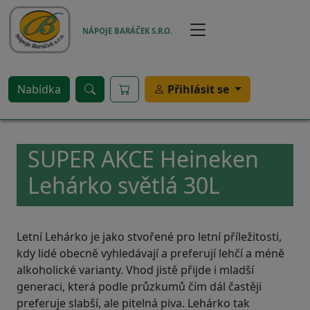
Přejít k hlavnímu obsahu
NÁPOJE BARÁČEK S.R.O.
Nabídka
Přihlásit se
SUPER AKCE Heineken
Lehárko světlá 30L
Letní Lehárko je jako stvořené pro letní příležitosti,
kdy lidé obecně vyhledávají a preferují lehčí a méně
alkoholické varianty. Vhod jistě přijde i mladší
generaci, která podle průzkumů čím dál častěji
preferuje slabší, ale pitelná piva. Lehárko tak