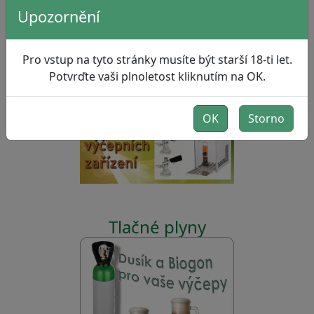
Upozornění
Pro vstup na tyto stránky musíte být starší 18-ti let.
Potvrďte vaši plnoletost kliknutím na OK.
Sanitace výčepních zařízení
OK
Storno
Tlačné plyny