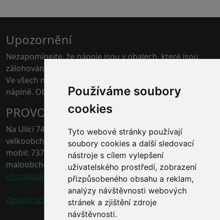
Upozornění
Nezapomínejte, že nápoje jsou v obalech, které jsou
zálohovány.
Ve všech našich skladech je možné platit kartou pouze
Používáme soubory
náplně. Obaly jen v hotovosti.
cookies
PROVOZOVNA ČERNÁ HORA
Na Ulici 74, 67921 Černá Hora, Blansko
Tyto webové stránky používají
velkoobchod - tel.: 778 496 863
soubory cookies a další sledovací
mobil: 737 211 132
nástroje s cílem vylepšení
maloobchod - tel.: 778 496 862
uživatelského prostředí, zobrazení
chora@baracek.cz
přizpůsobeného obsahu a reklam,
analýzy návštěvnosti webových
Zásady ochrany osobních údajů
stránek a zjištění zdroje
návštěvnosti.